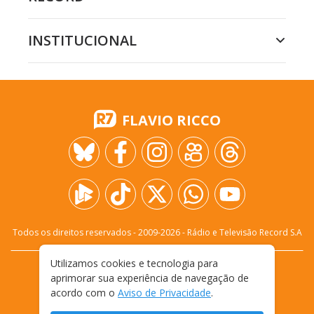
INSTITUCIONAL
FLAVIO RICCO
Todos os direitos reservados - 2009-
2026
- Rádio e Televisão Record S.A
Utilizamos cookies e tecnologia para
CARREIRA
FALE CONOSCO
PRIVACIDADE
aprimorar sua experiência de navegação de
TERMOS E CONDIÇÕES DE USO
acordo com o
Aviso de Privacidade
.