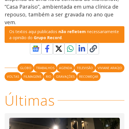
“Casa Paraíso”, ambientada em uma clínica de
repouso, também a ser gravada no ano que
vem.
Os textos aqui publicados
não refletem
necessariamente
a opinião do
Grupo Record
.
GLOBO
TRABALHOS
AGENDA
TELEVISÃO
VIVIANE ARAÚJO
VOLTAS
FILMAGENS
RIO
GRAVAÇÕES
RECOMEÇAR
Últimas