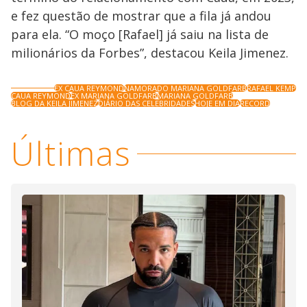
e fez questão de mostrar que a fila já andou
para ela. “O moço [Rafael] já saiu na lista de
milionários da Forbes”, destacou Keila Jimenez.
EX CAUA REYMOND
NAMORADO MARIANA GOLDFARB
RAFAEL KEMP
CAUA REYMOND
EX MARIANA GOLDFARB
MARIANA GOLDFARB
BLOG DA KEILA JIMENEZ
DIÁRIO DAS CELEBRIDADES
HOJE EM DIA
RECORD
Últimas