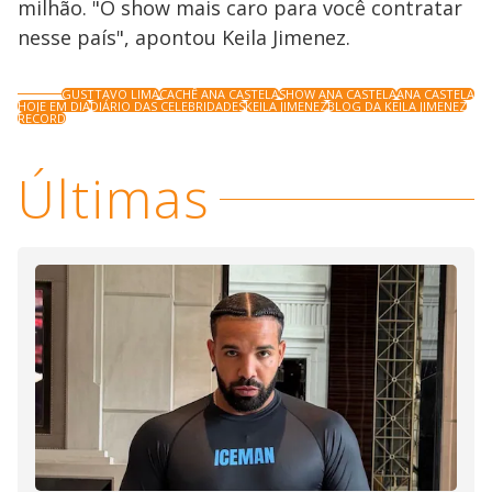
milhão. "O show mais caro para você contratar
nesse país", apontou Keila Jimenez.
GUSTTAVO LIMA
CACHÊ ANA CASTELA
SHOW ANA CASTELA
ANA CASTELA
HOJE EM DIA
DIÁRIO DAS CELEBRIDADES
KEILA JIMENEZ
BLOG DA KEILA JIMENEZ
RECORD
Últimas