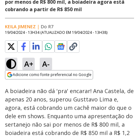
por menos de R$ 800 mil, a boiadeira agora está
cobrando a partir de R$ 850 mil
KEILA JIMENEZ
|
Do R7
19/04/2024 - 13H34
(ATUALIZADO EM
19/04/2024 - 13H38
)
A+
A-
Loaded
:
86.12%
Adicione como fonte preferencial no Google
Ativar
Som
Opens in new window
A boiadeira não dá 'pra' encarar! Ana Castela, de
apenas 20 anos, superou Gusttavo Lima e,
agora, está cobrando um cachê maior do que o
dele em shows. Enquanto uma apresentação do
sertanejo não sai por menos de R$ 800 mil, a
boiadeira está cobrando de R$ 850 mil a R$ 1,2