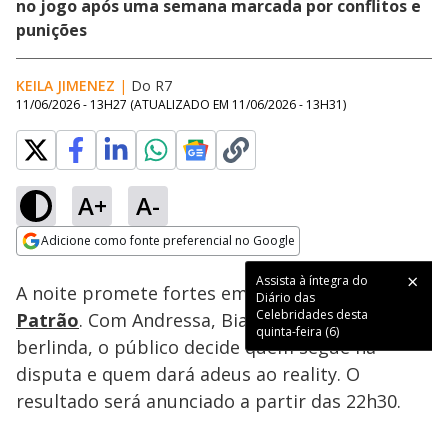
no jogo após uma semana marcada por conflitos e
punições
KEILA JIMENEZ
|
Do R7
11/06/2026 - 13H27
(ATUALIZADO EM
11/06/2026 - 13H31
)
A+
A-
Loaded
:
57.48%
Adicione como fonte preferencial no Google
Subtitles
Ativar
Som
Opens in new window
Assista à íntegra do
A noite promete fortes emoções na
Casa do
Diário das
Celebridades desta
Patrão
. Com Andressa, Bianca e Mari na
quinta-feira (6)
berlinda, o público decide quem segue na
disputa e quem dará adeus ao reality. O
resultado será anunciado a partir das 22h30.