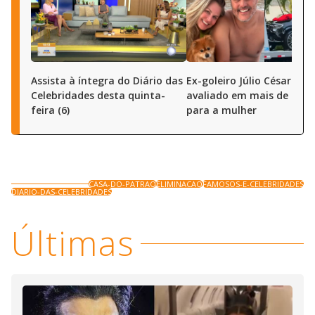
Assista à íntegra do Diário das
Ex-goleiro Júlio César dá 
Celebridades desta quinta-
avaliado em mais de R$ 5
feira (6)
para a mulher
CASA-DO-PATRAO
ELIMINACAO
FAMOSOS-E-CELEBRIDADES
DIARIO-DAS-CELEBRIDADES
Últimas