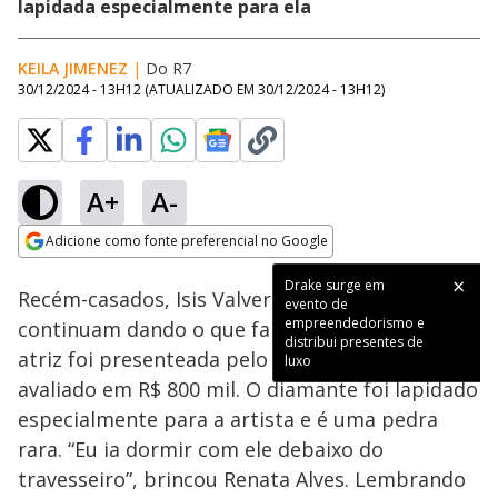
lapidada especialmente para ela
KEILA JIMENEZ
|
Do R7
30/12/2024 - 13H12
(ATUALIZADO EM
30/12/2024 - 13H12
)
A+
A-
Loaded
:
100.00%
Adicione como fonte preferencial no Google
Ativar
Som
Opens in new window
Drake surge em
Recém-casados, Isis Valverde e Marcus Buaiz
evento de
empreendedorismo e
continuam dando o que falar! Isso porque a
distribui presentes de
atriz foi presenteada pelo marido com um colar
luxo
avaliado em R$ 800 mil. O diamante foi lapidado
especialmente para a artista e é uma pedra
rara. “Eu ia dormir com ele debaixo do
travesseiro”, brincou Renata Alves. Lembrando