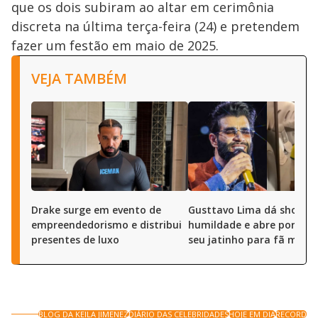
que os dois subiram ao altar em cerimônia
discreta na última terça-feira (24) e pretendem
fazer um festão em maio de 2025.
VEJA TAMBÉM
Drake surge em evento de
Gusttavo Lima dá show d
empreendedorismo e distribui
humildade e abre portas 
presentes de luxo
seu jatinho para fã mirim
BLOG DA KEILA JIMENEZ
DIÁRIO DAS CELEBRIDADES
HOJE EM DIA
RECORD