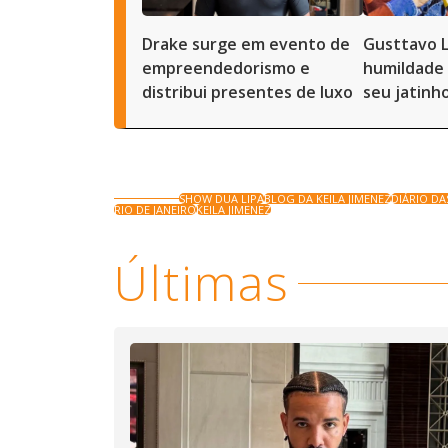
Drake surge em evento de
Gusttavo 
empreendedorismo e
humildade 
distribui presentes de luxo
seu jatinh
SHOW DUA LIPA
BLOG DA KEILA JIMENEZ
DIÁRIO DA
RIO DE JANEIRO
KEILA JIMENEZ
Últimas