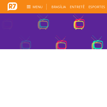
MENU
BRASÍLIA
ENTRETÊ
ESPORTES