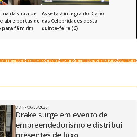
Lima dá show de
Assista à íntegra do Diário
e abre portas de
das Celebridades desta
o para fã mirim
quinta-feira (6)
S CELEBRIDADES
HOJE EM DIA
RECORD
DUA LIPA
TURNÊ RADICAL OPTIMISM
SÃO PAULO
DO R7
/
06/08/2026
Drake surge em evento de
empreendedorismo e distribui
presentes de luxo