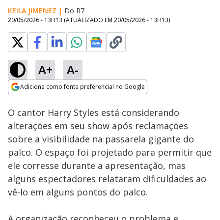
KEILA JIMENEZ
|
Do R7
20/05/2026 - 13H13
(ATUALIZADO EM
20/05/2026 - 13H13
)
A+
A-
Loaded
:
81.78%
Adicione como fonte preferencial no Google
Subtitles
Ativar
Som
Opens in new window
O cantor Harry Styles está considerando
alterações em seu show após reclamações
sobre a visibilidade na passarela gigante do
palco. O espaço foi projetado para permitir que
ele corresse durante a apresentação, mas
alguns espectadores relataram dificuldades ao
vê-lo em alguns pontos do palco.
A organização reconheceu o problema e