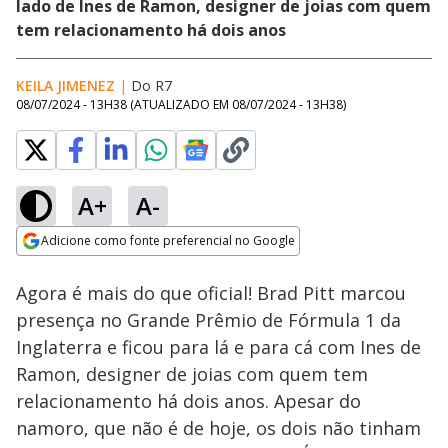
lado de Ines de Ramon, designer de joias com quem
tem relacionamento há dois anos
KEILA JIMENEZ
|
Do R7
08/07/2024 - 13H38
(ATUALIZADO EM
08/07/2024 - 13H38
)
A+
A-
Loaded
:
100.00%
Adicione como fonte preferencial no Google
Ativar
Som
Opens in new window
Agora é mais do que oficial! Brad Pitt marcou
presença no Grande Prêmio de Fórmula 1 da
Inglaterra e ficou para lá e para cá com Ines de
Ramon, designer de joias com quem tem
relacionamento há dois anos. Apesar do
namoro, que não é de hoje, os dois não tinham