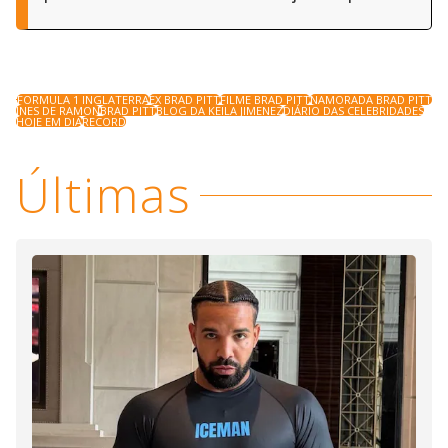
FORMULA 1 INGLATERRA
EX BRAD PITT
FILME BRAD PITT
NAMORADA BRAD PITT
INES DE RAMON
BRAD PITT
BLOG DA KEILA JIMENEZ
DIÁRIO DAS CELEBRIDADES
HOJE EM DIA
RECORD
Últimas