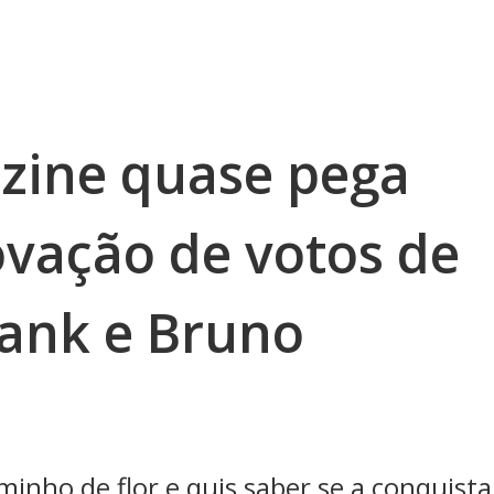
zine quase pega
vação de votos de
ank e Bruno
inho de flor e quis saber se a conquista