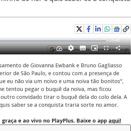
Adicione como fonte preferencial no Google
Subtitles
Velocidade
Opens in new window
asamento de Giovanna Ewbank e Bruno Gagliasso
terior de São Paulo, e contou com a presença de
ue eu não via um noivo e uma noiva tão bonitos",
ne tentou pegar o buquê da noiva, mas ficou
tro convidado tirar o buquê dela do colo dela. A
quis saber se a conquista traria sorte no amor.
graça e ao vivo no PlayPlus. Baixe o app
aqui!