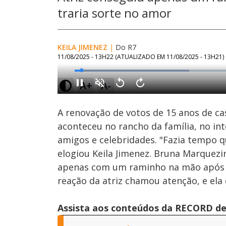
traria sorte no amor
KEILA JIMENEZ
|
Do R7
11/08/2025 - 13H22
(ATUALIZADO EM
11/08/2025 - 13H21
)
Loaded
:
34.23%
A+
A-
Ativar
Som
A renovação de votos de 15 anos de c
aconteceu no rancho da família, no in
amigos e celebridades. "Fazia tempo q
elogiou Keila Jimenez. Bruna Marquezi
apenas com um raminho na mão após ou
reação da atriz chamou atenção, e ela 
Assista aos conteúdos da RECORD de 