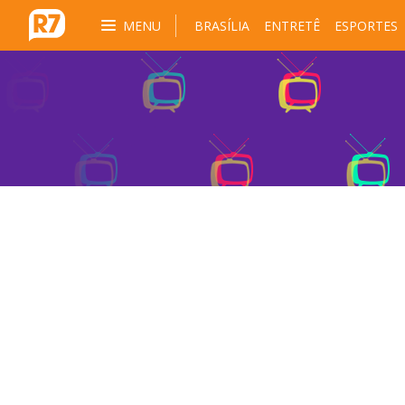
MENU
BRASÍLIA
ENTRETÊ
ESPORTES