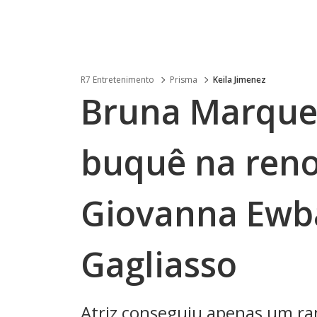
R7 Entretenimento
Prisma
Keila Jimenez
Bruna Marque
buquê na reno
Giovanna Ewb
Gagliasso
Atriz conseguiu apenas um ram