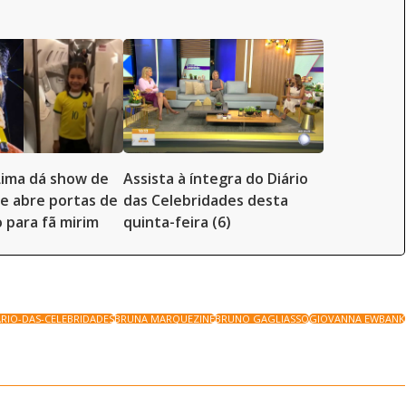
Lima dá show de
Assista à íntegra do Diário
e abre portas de
das Celebridades desta
o para fã mirim
quinta-feira (6)
ARIO-DAS-CELEBRIDADES
BRUNA MARQUEZINE
BRUNO GAGLIASSO
GIOVANNA EWBANK