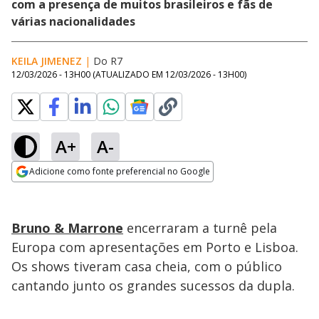
com a presença de muitos brasileiros e fãs de
várias nacionalidades
KEILA JIMENEZ
|
Do R7
12/03/2026 - 13H00
(ATUALIZADO EM
12/03/2026 - 13H00
)
A+
A-
Loaded
:
100.00%
Adicione como fonte preferencial no Google
Subtitles
Ativar
Som
Opens in new window
Bruno & Marrone
encerraram a turnê pela
Europa com apresentações em Porto e Lisboa.
Os shows tiveram casa cheia, com o público
cantando junto os grandes sucessos da dupla.