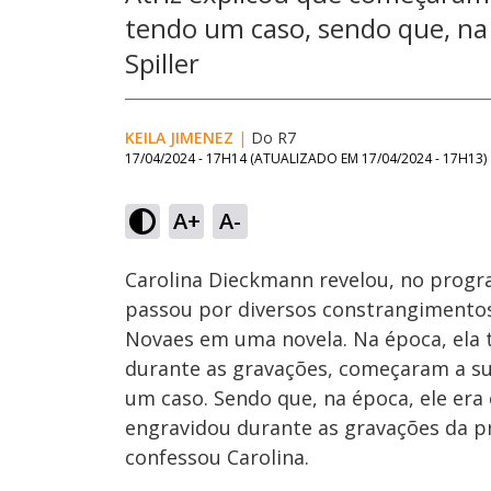
tendo um caso, sendo que, na 
Spiller
KEILA JIMENEZ
|
Do R7
17/04/2024 - 17H14
(ATUALIZADO EM
17/04/2024 - 17H13
)
Loaded
:
43.53%
A+
A-
Ativar
Som
Carolina Dieckmann revelou, no progr
passou por diversos constrangimentos
Novaes em uma novela. Na época, ela ti
durante as gravações, começaram a su
um caso. Sendo que, na época, ele era c
engravidou durante as gravações da p
confessou Carolina.