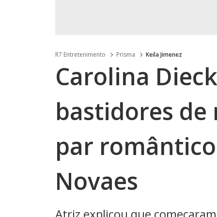
R7 Entretenimento
Prisma
Keila Jimenez
Carolina Diec
bastidores de
par romântico
Novaes
Atriz explicou que começaram 