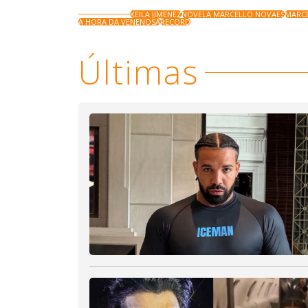
KEILA JIMENEZ
NOVELA MARCELLO NOVAES
MARC
A HORA DA VENENOSA
RECORD
Últimas