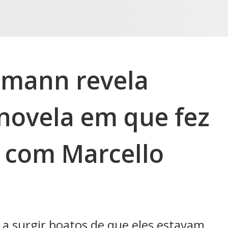
kmann revela
 novela em que fez
 com Marcello
a surgir boatos de que eles estavam