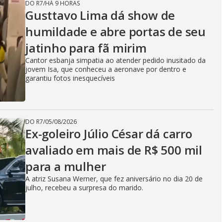
DO R7
/
HÁ 9 HORAS
Gusttavo Lima dá show de
humildade e abre portas de seu
jatinho para fã mirim
Cantor esbanja simpatia ao atender pedido inusitado da
jovem Isa, que conheceu a aeronave por dentro e
garantiu fotos inesquecíveis
DO R7
/
05/08/2026
Ex-goleiro Júlio César dá carro
avaliado em mais de R$ 500 mil
para a mulher
A atriz Susana Werner, que fez aniversário no dia 20 de
julho, recebeu a surpresa do marido.