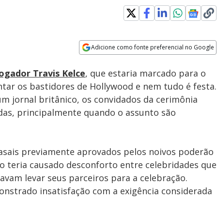
Loaded
:
100.00%
Adicione como fonte preferencial no Google
Subtitles
Velocidade
Opens in new window
ogador Travis Kelce
, que estaria marcado para o
tar os bastidores de Hollywood e nem tudo é festa.
m jornal britânico, os convidados da cerimônia
idas, principalmente quando o assunto são
asais previamente aprovados pelos noivos poderão
o teria causado desconforto entre celebridades que
vam levar seus parceiros para a celebração.
onstrado insatisfação com a exigência considerada