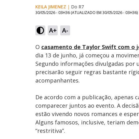
KEILA JIMENEZ
|
Do R7
30/05/2026 - 03H36
(ATUALIZADO EM
30/05/2026 - 03H36
)
A+
A-
Ativar
Som
O
casamento de Taylor Swift com o j
dia 13 de junho, já começou a movimen
Segundo informações divulgadas por u
precisarão seguir regras bastante ríg
acompanhantes.
De acordo com a publicação, apenas c
comparecer juntos ao evento. A decisã
estão vivendo novos romances e espera
Alguns famosos, inclusive, teriam dem
“restritiva”.