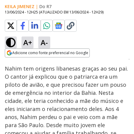
KEILA JIMENEZ
|
Do R7
13/06/2024 - 12H25
(ATUALIZADO EM
13/06/2024 - 12H29
)
A+
A-
Loaded
:
33.37%
Adicione como fonte preferencial no Google
Ativar
Som
Opens in new window
Nahim tem origens libanesas graças ao seu pai.
O cantor já explicou que o patriarca era um
piloto de avião, e que precisou fazer um pouso
de emergência no interior da Bahia. Nesta
cidade, ele teria conhecido a mãe do músico e
eles iniciaram o relacionamento deles. Aos 4
anos, Nahim perdeu o pai e veio com a mãe
para São Paulo. Desde muito jovem ele
começou a ajudar a família trabalhando, se