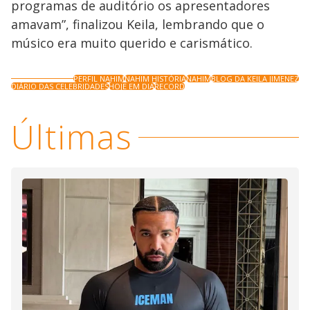
programas de auditório os apresentadores
amavam”, finalizou Keila, lembrando que o
músico era muito querido e carismático.
PERFIL NAHIM
NAHIM HISTÓRIA
NAHIM
BLOG DA KEILA JIMENEZ
DIÁRIO DAS CELEBRIDADES
HOJE EM DIA
RECORD
Últimas