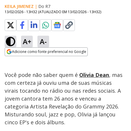
KEILA JIMENEZ
|
Do R7
13/02/2026 - 13H32
(ATUALIZADO EM
13/02/2026 - 13H32
)
A+
A-
Loaded
:
23.25%
Adicione como fonte preferencial no Google
Ativar
Som
Opens in new window
Você pode não saber quem é
Olivia Dean
, mas
com certeza já ouviu uma de suas músicas
virais tocando no rádio ou nas redes sociais. A
jovem cantora tem 26 anos e venceu a
categoria Artista Revelação do Grammy 2026.
Misturando soul, jazz e pop, Olivia já lançou
cinco EP's e dois álbuns.