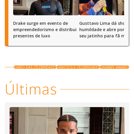
Drake surge em evento de
Gusttavo Lima dá show d
empreendedorismo e distribui
humildade e abre portas 
presentes de luxo
seu jatinho para fã mirim
DIARIO-DAS-CELEBRIDADES
FAMOSOS-E-CELEBRIDADES
GRAMMY-AWARDS
Últimas