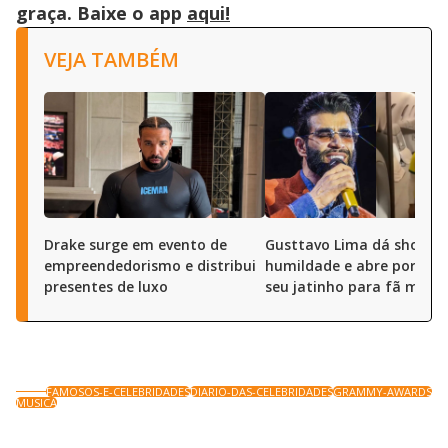
graça. Baixe o app
aqui!
VEJA TAMBÉM
Drake surge em evento de
Gusttavo Lima dá show d
empreendedorismo e distribui
humildade e abre portas 
presentes de luxo
seu jatinho para fã mirim
FAMOSOS-E-CELEBRIDADES
DIARIO-DAS-CELEBRIDADES
GRAMMY-AWARDS
MUSICA