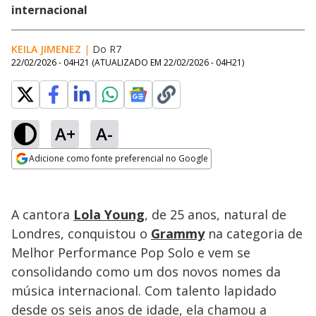
internacional
KEILA JIMENEZ
|
Do R7
22/02/2026 - 04H21
(ATUALIZADO EM
22/02/2026 - 04H21
)
A+
A-
Loaded
:
25.04%
Adicione como fonte preferencial no Google
Subtitles
Ativar
Som
Opens in new window
A cantora
Lola Young
, de 25 anos, natural de
Londres, conquistou o
Grammy
na categoria de
Melhor Performance Pop Solo e vem se
consolidando como um dos novos nomes da
música internacional. Com talento lapidado
desde os seis anos de idade, ela chamou a