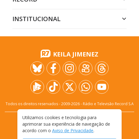
INSTITUCIONAL
KEILA JIMENEZ
Todos os direitos reservados - 2009-
2026
- Rádio e Televisão Record S.A
Utilizamos cookies e tecnologia para
CARREIRA
FALE CONOSCO
PRIVACIDADE
aprimorar sua experiência de navegação de
TERMOS E CONDIÇÕES DE USO
acordo com o
Aviso de Privacidade
.