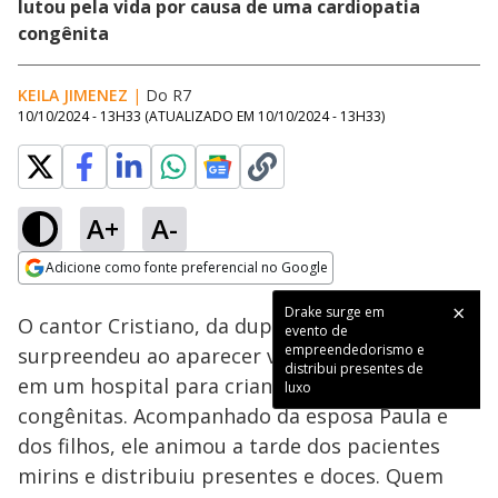
lutou pela vida por causa de uma cardiopatia
congênita
KEILA JIMENEZ
|
Do R7
10/10/2024 - 13H33
(ATUALIZADO EM
10/10/2024 - 13H33
)
A+
A-
Loaded
:
100.00%
Adicione como fonte preferencial no Google
Ativar
Som
Opens in new window
Drake surge em
O cantor Cristiano, da dupla com Zé Neto,
evento de
empreendedorismo e
surpreendeu ao aparecer vestido de Batman
distribui presentes de
em um hospital para crianças com cardiopatias
luxo
congênitas. Acompanhado da esposa Paula e
dos filhos, ele animou a tarde dos pacientes
mirins e distribuiu presentes e doces. Quem