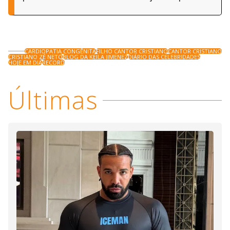
CARDIOPATIA CONGÊNITA
FILHO CANTOR CRISTIANO
CANTOR CRISTIANO
CRISTIANO ZÉ NETO
BLOG DA KEILA JIMENEZ
DIÁRIO DAS CELEBRIDADES
HOJE EM DIA
RECORD
Últimas