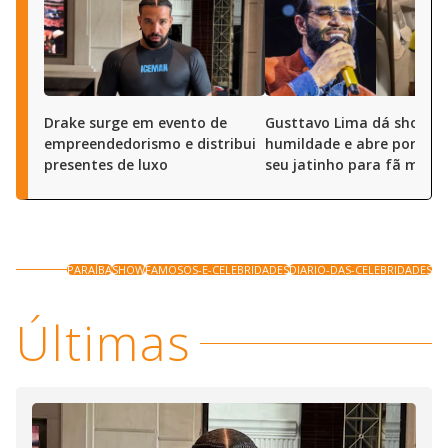
Drake surge em evento de
Gusttavo Lima dá show d
empreendedorismo e distribui
humildade e abre portas 
presentes de luxo
seu jatinho para fã mirim
PARAÍBA
SHOW
FAMOSOS-E-CELEBRIDADES
DIARIO-DAS-CELEBRIDADES
Últimas