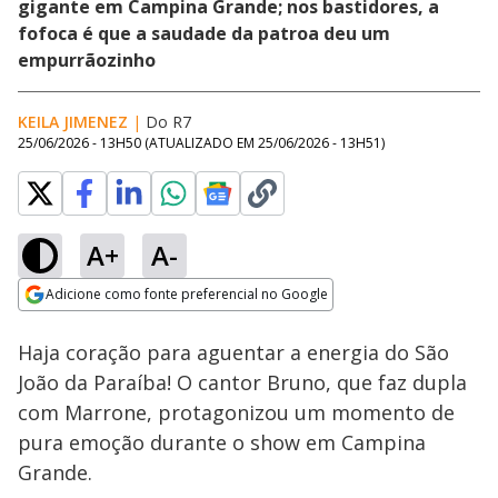
gigante em Campina Grande; nos bastidores, a
fofoca é que a saudade da patroa deu um
empurrãozinho
KEILA JIMENEZ
|
Do R7
25/06/2026 - 13H50
(ATUALIZADO EM
25/06/2026 - 13H51
)
A+
A-
Loaded
:
100.00%
Adicione como fonte preferencial no Google
Subtitles
Ativar
Som
Opens in new window
Haja coração para aguentar a energia do São
João da Paraíba! O cantor Bruno, que faz dupla
com Marrone, protagonizou um momento de
pura emoção durante o show em Campina
Grande.