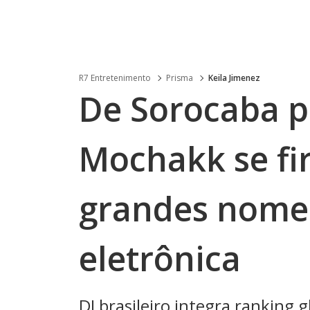
R7 Entretenimento
Prisma
Keila Jimenez
De Sorocaba p
Mochakk se fi
grandes nome
eletrônica
DJ brasileiro integra ranking g