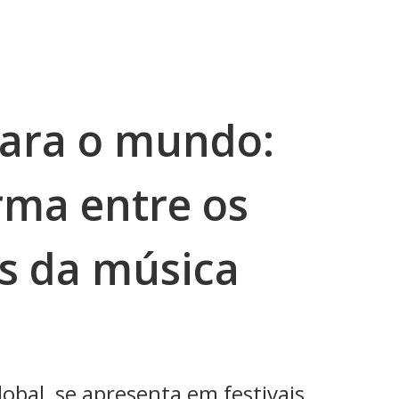
ara o mundo:
rma entre os
s da música
lobal, se apresenta em festivais