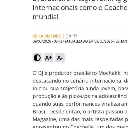
internacionais como o Coachel
mundial
KEILA JIMENEZ
|
Do R7
09/05/2026 - 03H37
(ATUALIZADO EM
09/05/2026 - 03H37
)
Loaded
:
25.00%
A+
A-
Ativar
Som
O DJ e produtor brasileiro Mochakk, n
destacando no cenário internacional da
iniciou sua trajetória ainda jovem, p
produção e às pick-ups na adolescênci
quando suas performances viralizaram 
Brasil. Desde então, o artista passou a
Magazine, uma das mais respeitadas p
apresentou no Coachella, um dos mai