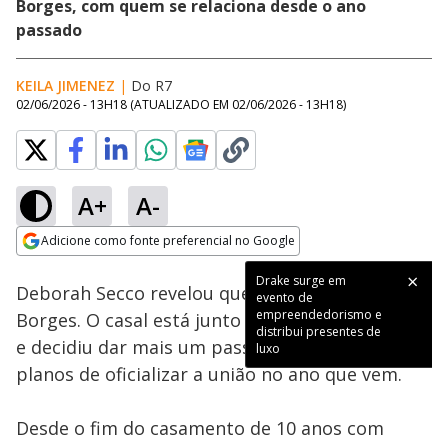
Borges, com quem se relaciona desde o ano
passado
KEILA JIMENEZ
|
Do R7
02/06/2026 - 13H18
(ATUALIZADO EM
02/06/2026 - 13H18
)
A+
A-
Loaded
:
100.00%
Adicione como fonte preferencial no Google
Subtitles
Ativar
Som
Opens in new window
Drake surge em
Deborah Secco revelou que está noiva de Dudu
evento de
empreendedorismo e
Borges. O casal está junto desde o ano passado
distribui presentes de
e decidiu dar mais um passo na relação, com
luxo
planos de oficializar a união no ano que vem.
Desde o fim do casamento de 10 anos com