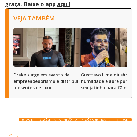
graça. Baixe o app
aqui!
VEJA TAMBÉM
Drake surge em evento de
Gusttavo Lima dá show d
empreendedorismo e distribui
humildade e abre portas 
presentes de luxo
seu jatinho para fã mirim
PROVA-DE-FOGO
KEILA-JIMENEZ
A-FAZENDA
DIARIO-DAS-CELEBRIDADES