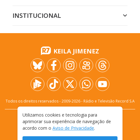
INSTITUCIONAL
KEILA JIMENEZ
Todos os direitos reservados - 2009-
2026
- Rádio e Televisão Record S.A
Utilizamos cookies e tecnologia para
CARREIRA
FALE CONOSCO
PRIVACIDADE
aprimorar sua experiência de navegação de
TERMOS E CONDIÇÕES DE USO
acordo com o
Aviso de Privacidade
.