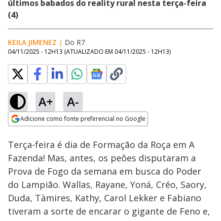
últimos babados do reality rural nesta terça-feira
(4)
KEILA JIMENEZ
|
Do R7
04/11/2025 - 12H13
(ATUALIZADO EM
04/11/2025 - 12H13
)
A+
A-
Loaded
:
9.81%
Adicione como fonte preferencial no Google
Ativar
Som
Opens in new window
Terça-feira é dia de Formação da Roça em A
Fazenda! Mas, antes, os peões disputaram a
Prova de Fogo da semana em busca do Poder
do Lampião. Wallas, Rayane, Yoná, Créo, Saory,
Duda, Tàmires, Kathy, Carol Lekker e Fabiano
tiveram a sorte de encarar o gigante de Feno e,