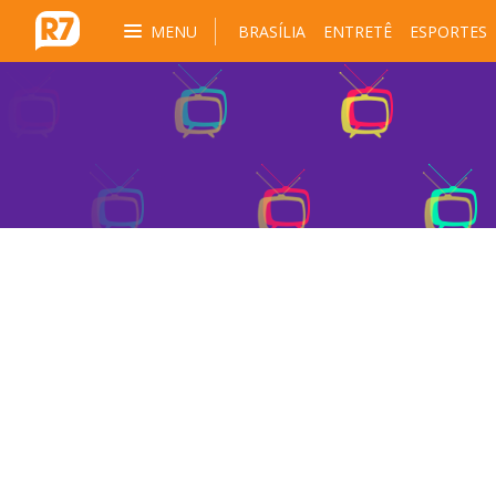
MENU
BRASÍLIA
ENTRETÊ
ESPORTES