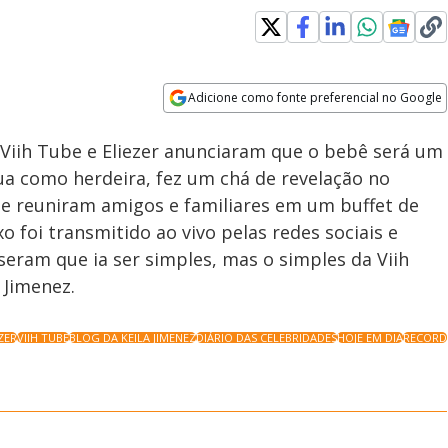
Loaded
:
100.00%
Adicione como fonte preferencial no Google
Velocidade
Opens in new window
 Viih Tube e Eliezer anunciaram que o bebê será um
ua como herdeira, fez um chá de revelação no
 e reuniram amigos e familiares em um buffet de
 foi transmitido ao vivo pelas redes sociais e
sseram que ia ser simples, mas o simples da Viih
 Jimenez.
ZER
VIIH TUBE
BLOG DA KEILA JIMENEZ
DIÁRIO DAS CELEBRIDADES
HOJE EM DIA
RECORD