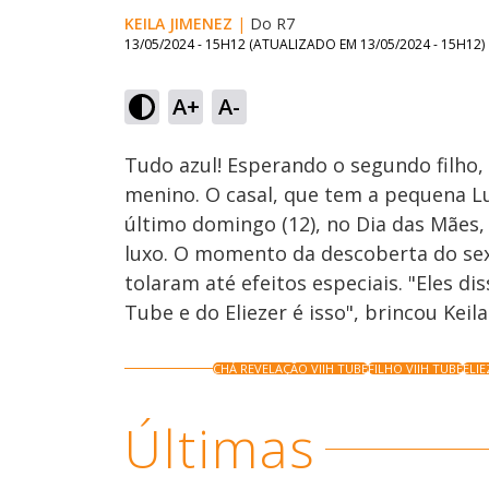
KEILA JIMENEZ
|
Do R7
13/05/2024 - 15H12
(ATUALIZADO EM
13/05/2024 - 15H12
)
A+
A-
Ativar
Som
Tudo azul! Esperando o segundo filho,
menino. O casal, que tem a pequena L
último domingo (12), no Dia das Mães,
luxo. O momento da descoberta do sexo
tolaram até efeitos especiais. "Eles di
Tube e do Eliezer é isso", brincou Keila
CHÁ REVELAÇÃO VIIH TUBE
FILHO VIIH TUBE
ELIE
Últimas