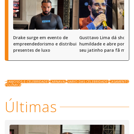
Drake surge em evento de
Gusttavo Lima dá show d
empreendedorismo e distribui
humildade e abre portas 
presentes de luxo
seu jatinho para fã mirim
FAMOSOS-E-CELEBRIDADES
CARNAVAL
DIARIO-DAS-CELEBRIDADES
CASAMENTO
POLÊMICA
Últimas