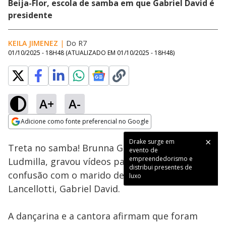
Beija-Flor, escola de samba em que Gabriel David é
presidente
KEILA JIMENEZ
|
Do R7
01/10/2025 - 18H48
(ATUALIZADO EM
01/10/2025 - 18H48
)
A+
A-
Loaded
:
74.76%
Adicione como fonte preferencial no Google
Subtitles
Ativar
Som
Opens in new window
Drake surge em
Treta no samba! Brunna Gonçalves, esposa de
evento de
empreendedorismo e
Ludmilla, gravou vídeos para falar sobre a
distribui presentes de
confusão com o marido de Giovanna
luxo
Lancellotti, Gabriel David.
A dançarina e a cantora afirmam que foram