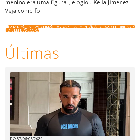
menino era uma figura", elogiou Keila Jimenez.
Veja como foi!
FÃ MIRIM
GUSTTAVO LIMA
BLOG DA KEILA JIMENEZ
DIÁRIO DAS CELEBRIDADES
HOJE EM DIA
RECORD
Últimas
DO R7
/
06/08/2026