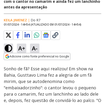
com o cantor no camarim e ainda fez um lanchinho
antes da apresentação
KEILA JIMENEZ
|
Do R7
01/07/2024 - 14H54
(ATUALIZADO EM
01/07/2024 - 14H54
)
A+
A-
Loaded
:
100.00%
Adicione como fonte preferencial no Google
Ativar
Som
Opens in new window
Sonho de fã? Esse aqui realizou! Em show na
Bahia, Gusttavo Lima fez a alegria de um fã
mirim, que se autodenomina como
"embaixadorzinho": o cantor levou o pequeno
para o camarim, fez um lanchinho ao lado dele
e, depois, fez questão de convidá-lo ao palco. "O