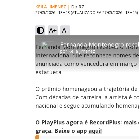
KEILA JIMENEZ
|
Do R7
27/05/2026 - 13H23
(ATUALIZADO EM
27/05/2026 - 13H25
)
A+
A-
Tocar
This
Próximo
emp
is
Vídeo
Fernanda Montenegro recebeu o trofé
a
por
Keila Jimenez
modal
internacional que reconhece nomes de 
window.
This
anunciada como vencedora em março e 
modal
can
estatueta.
be
closed
by
pressing
O prêmio homenageou a trajetória de F
the
Escape
Com décadas de carreira, a artista é
key
or
nacional e segue acumulando homenage
activating
the
close
button.
O PlayPlus agora é RecordPlus: mais
graça. Baixe o app
aqui!