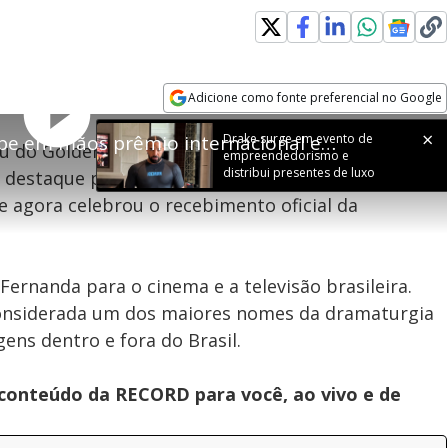
Adicione como fonte preferencial no Google
Drake surge em evento de
Play
Opens in new window
reendedorismo e distribui presentes
Drake surge em evento de
Fernanda Montenegro recebe em mãos prêmio internacional em reconhecimento à carreira
Clo
u do Golden Globes Apogeu Awards, premiação
de luxo
empreendedorismo e
Mod
Dia
distribui presentes de luxo
destaque pelo conjunto da obra. A atriz havia sido
Video
agora celebrou o recebimento oficial da
ernanda para o cinema e a televisão brasileira.
 considerada um dos maiores nomes da dramaturgia
ns dentro e fora do Brasil.
 conteúdo da RECORD para você, ao vivo e de