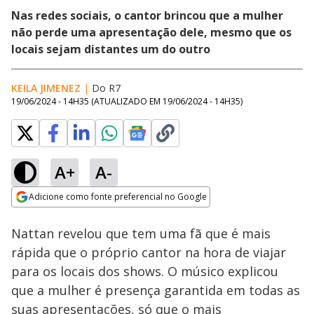
Nas redes sociais, o cantor brincou que a mulher
não perde uma apresentação dele, mesmo que os
locais sejam distantes um do outro
KEILA JIMENEZ
|
Do R7
19/06/2024 - 14H35
(ATUALIZADO EM
19/06/2024 - 14H35
)
A+
A-
Loaded
:
100.00%
Adicione como fonte preferencial no Google
Ativar
Som
Opens in new window
Nattan revelou que tem uma fã que é mais
rápida que o próprio cantor na hora de viajar
para os locais dos shows. O músico explicou
que a mulher é presença garantida em todas as
suas apresentações, só que o mais