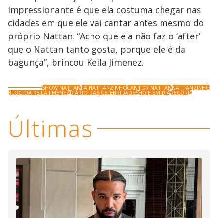
impressionante é que ela costuma chegar nas
cidades em que ele vai cantar antes mesmo do
próprio Nattan. “Acho que ela não faz o ‘after’
que o Nattan tanto gosta, porque ele é da
bagunça”, brincou Keila Jimenez.
SHOW NATTAN
FÃ NATTANZINHO
CANTOR NATTAN
NATTANZINHO
BLOG DA KEILA JIMENEZ
DIÁRIO DAS CELEBRIDADES
HOJE EM DIA
RECORD
Últimas