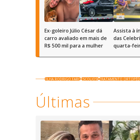
Ex-goleiro Júlio César dá
Assista à í
carro avaliado em mais de
das Celebr
R$ 500 mil para a mulher
quarta-feir
FILHA RODRIGO FARO
ESCOLIOSE
TRATAMENTO ORTOPÉD
Últimas