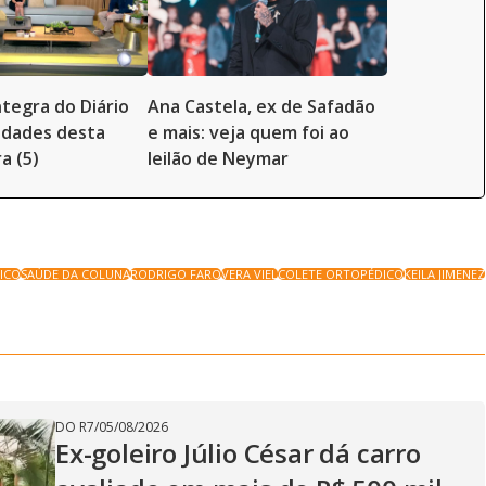
ntegra do Diário
Ana Castela, ex de Safadão
idades desta
e mais: veja quem foi ao
a (5)
leilão de Neymar
ICO
SAÚDE DA COLUNA
RODRIGO FARO
VERA VIEL
COLETE ORTOPÉDICO
KEILA JIMENEZ
DO R7
/
05/08/2026
Ex-goleiro Júlio César dá carro