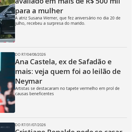
avaliado em mais de R$ 500 mil
para a mulher
A atriz Susana Werner, que fez aniversário no dia 20 de
julho, recebeu a surpresa do marido.
DO R7
/
04/08/2026
Ana Castela, ex de Safadão e
mais: veja quem foi ao leilão de
Neymar
Artistas se destacaram no tapete vermelho em prol de
causas beneficentes
DO R7
/
31/07/2026
Cristiano Ronaldo pode se casar