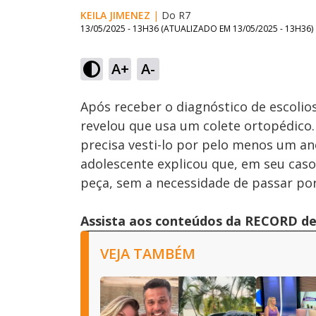
KEILA JIMENEZ
|
Do R7
13/05/2025 - 13H36
(ATUALIZADO EM
13/05/2025 - 13H36
)
Loaded
:
56.74%
A+
A-
Ativar
Som
Após receber o diagnóstico de escoliose
revelou que usa um colete ortopédico.
precisa vesti-lo por pelo menos um ano
adolescente explicou que, em seu caso,
peça, sem a necessidade de passar por 
Assista aos conteúdos da RECORD de 
VEJA TAMBÉM