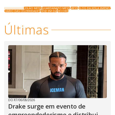
LEILÃO MESSI
GUARDANAPO MESSI
MESSI
BLOG DA KEILA JIMENEZ
DIÁRIO DAS CELEBRIDADES
HOJE EM DIA
RECORD
Últimas
DO R7
/
06/08/2026
Drake surge em evento de
empreendedorismo e distribui