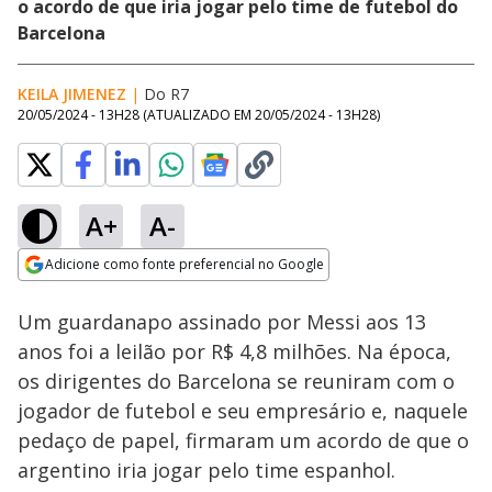
o acordo de que iria jogar pelo time de futebol do
Barcelona
KEILA JIMENEZ
|
Do R7
20/05/2024 - 13H28
(ATUALIZADO EM
20/05/2024 - 13H28
)
A+
A-
Loaded
:
96.00%
Adicione como fonte preferencial no Google
Ativar
Som
Opens in new window
Um guardanapo assinado por Messi aos 13
anos foi a leilão por R$ 4,8 milhões. Na época,
os dirigentes do Barcelona se reuniram com o
jogador de futebol e seu empresário e, naquele
pedaço de papel, firmaram um acordo de que o
argentino iria jogar pelo time espanhol.