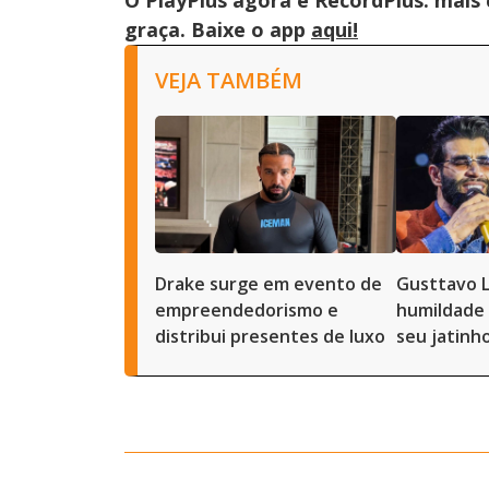
O PlayPlus agora é RecordPlus: mais
graça. Baixe o app
aqui!
VEJA TAMBÉM
Drake surge em evento de
Gusttavo 
empreendedorismo e
humildade 
distribui presentes de luxo
seu jatinh