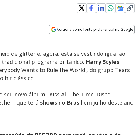
ed
:
76%
Adicione como fonte preferencial no Google
Subtitles
Velocidade
Opens in new window
o de glitter e, agora, está se vestindo igual ao
 tradicional programa britânico,
Harry Styles
erybody Wants to Rule the World', do grupo Tears
 hit clássico.
seu novo álbum, 'Kiss All The Time. Disco,
ether', que terá
shows no Brasil
em julho deste ano.