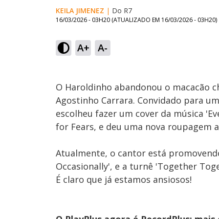
KEILA JIMENEZ
|
Do R7
16/03/2026 - 03H20
(ATUALIZADO EM
16/03/2026 - 03H20
)
Load
83.
A+
A-
Ativar
Som
O Haroldinho abandonou o macacão chei
Agostinho Carrara. Convidado para um
escolheu fazer um cover da música 'Ev
for Fears, e deu uma nova roupagem ao
Atualmente, o cantor está promovendo 
Occasionally', e a turnê 'Together Tog
É claro que já estamos ansiosos!