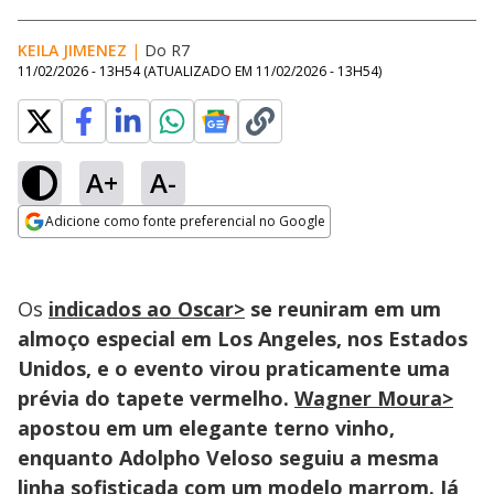
KEILA JIMENEZ
|
Do R7
11/02/2026 - 13H54
(ATUALIZADO EM
11/02/2026 - 13H54
)
A+
A-
Loaded
:
39.39%
Adicione como fonte preferencial no Google
Ativar
Som
Opens in new window
Os
indicados ao Oscar>
se reuniram em um
almoço especial em Los Angeles, nos Estados
Unidos, e o evento virou praticamente uma
prévia do tapete vermelho.
Wagner Moura>
apostou em um elegante terno vinho,
enquanto Adolpho Veloso seguiu a mesma
linha sofisticada com um modelo marrom. Já