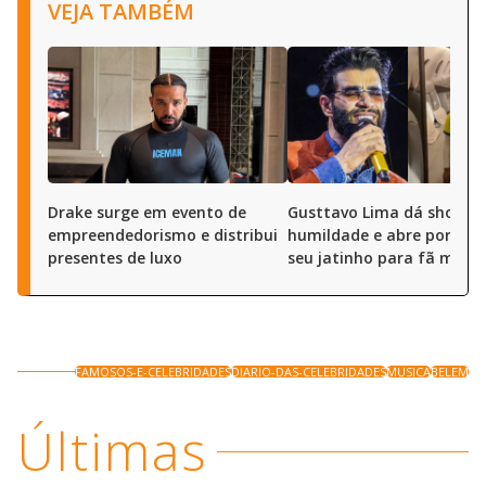
VEJA TAMBÉM
Drake surge em evento de
Gusttavo Lima dá show d
empreendedorismo e distribui
humildade e abre portas 
presentes de luxo
seu jatinho para fã mirim
FAMOSOS-E-CELEBRIDADES
DIARIO-DAS-CELEBRIDADES
MUSICA
BELEM
Últimas