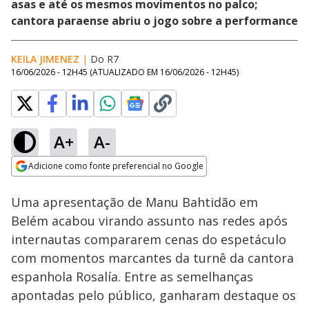
asas e até os mesmos movimentos no palco;
cantora paraense abriu o jogo sobre a performance
KEILA JIMENEZ
|
Do R7
16/06/2026 - 12H45
(ATUALIZADO EM
16/06/2026 - 12H45
)
A+
A-
Loaded
:
55.18%
Adicione como fonte preferencial no Google
Subtitles
Ativar
Som
Opens in new window
Uma apresentação de Manu Bahtidão em
Belém acabou virando assunto nas redes após
internautas compararem cenas do espetáculo
com momentos marcantes da turnê da cantora
espanhola Rosalía. Entre as semelhanças
apontadas pelo público, ganharam destaque os