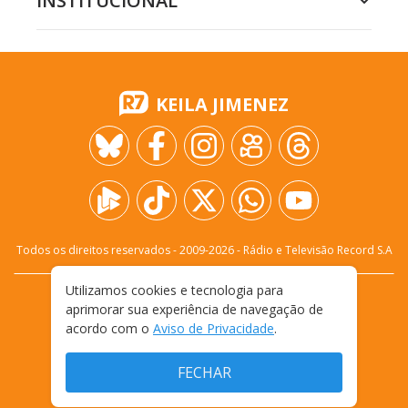
INSTITUCIONAL
KEILA JIMENEZ
Todos os direitos reservados - 2009-
2026
- Rádio e Televisão Record S.A
Utilizamos cookies e tecnologia para
CARREIRA
FALE CONOSCO
PRIVACIDADE
aprimorar sua experiência de navegação de
TERMOS E CONDIÇÕES DE USO
acordo com o
Aviso de Privacidade
.
FECHAR