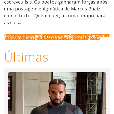
escreveu Isis. Os boatos ganharam forças após
uma postagem enigmática de Marcus Buaiz
com o texto: “Quem quer, arruma tempo para
as coisas”.
NAMORADO ISIS VALVERDE
NOIVO ISIS VALVERDE
MARCUS BUAIZ
ISIS VALVERDE
BLOG DA KEILA JIMENEZ
DIÁRIO DAS CELEBRIDADES
HOJE EM DIA
RECORD
Últimas