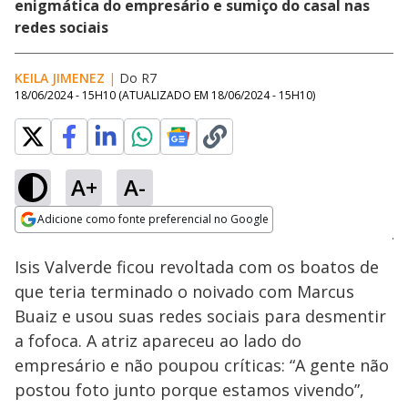
enigmática do empresário e sumiço do casal nas
redes sociais
KEILA JIMENEZ
|
Do R7
18/06/2024 - 15H10
(ATUALIZADO EM
18/06/2024 - 15H10
)
A+
A-
Loaded
:
100.00%
Adicione como fonte preferencial no Google
Ativar
Som
Opens in new window
Isis Valverde ficou revoltada com os boatos de
que teria terminado o noivado com Marcus
Buaiz e usou suas redes sociais para desmentir
a fofoca. A atriz apareceu ao lado do
empresário e não poupou críticas: “A gente não
postou foto junto porque estamos vivendo”,