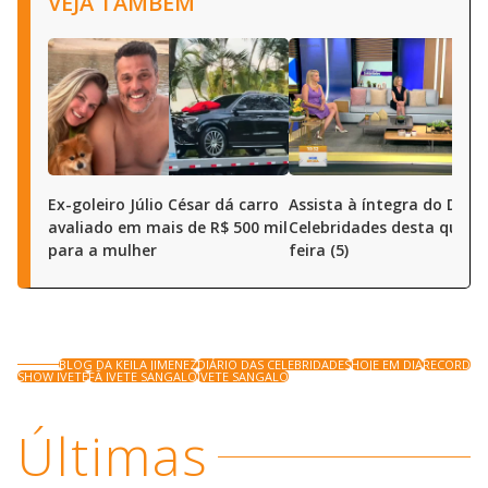
VEJA TAMBÉM
Ex-goleiro Júlio César dá carro
Assista à íntegra do Diári
avaliado em mais de R$ 500 mil
Celebridades desta quart
para a mulher
feira (5)
BLOG DA KEILA JIMENEZ
DIÁRIO DAS CELEBRIDADES
HOJE EM DIA
RECORD
SHOW IVETE
FÃ IVETE SANGALO
IVETE SANGALO
Últimas