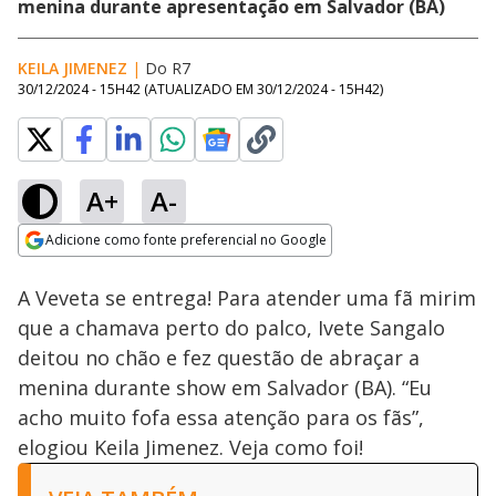
menina durante apresentação em Salvador (BA)
KEILA JIMENEZ
|
Do R7
30/12/2024 - 15H42
(ATUALIZADO EM
30/12/2024 - 15H42
)
A+
A-
Loaded
:
71.58%
Adicione como fonte preferencial no Google
Ativar
Som
Opens in new window
A Veveta se entrega! Para atender uma fã mirim
que a chamava perto do palco, Ivete Sangalo
deitou no chão e fez questão de abraçar a
menina durante show em Salvador (BA). “Eu
acho muito fofa essa atenção para os fãs”,
elogiou Keila Jimenez. Veja como foi!