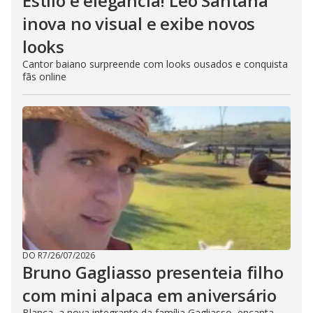
Estilo e elegância! Léo Santana
inova no visual e exibe novos
looks
Cantor baiano surpreende com looks ousados e conquista
fãs online
DO R7
/
26/07/2026
Bruno Gagliasso presenteia filho
com mini alpaca em aniversário
Blanca, a nova integrante da família Gagliasso, encanta