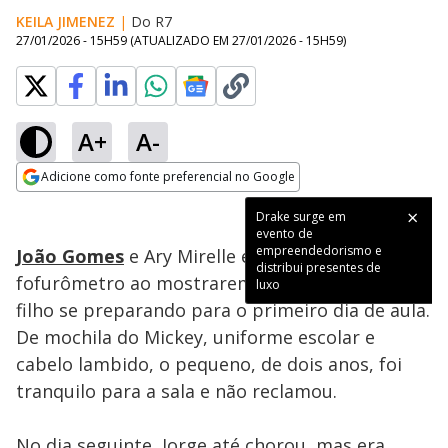
KEILA JIMENEZ
|
Do R7
27/01/2026 - 15H59
(ATUALIZADO EM
27/01/2026 - 15H59
)
A+
A-
Loaded
:
100.00%
Adicione como fonte preferencial no Google
Ativar
Som
Opens in new window
Drake surge em
evento de
empreendedorismo e
João Gomes
e Ary Mirelle explodiram o
distribui presentes de
fofurômetro ao mostrarem nas redes sociais o
luxo
filho se preparando para o primeiro dia de aula.
De mochila do Mickey, uniforme escolar e
cabelo lambido, o pequeno, de dois anos, foi
tranquilo para a sala e não reclamou.
No dia seguinte, Jorge até chorou, mas era