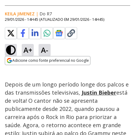
KEILA JIMENEZ
|
Do R7
29/01/2026 - 14H45
(ATUALIZADO EM
29/01/2026 - 14H45
)
A+
A-
Loaded
:
100.00%
Adicione como fonte preferencial no Google
Ativar
Som
Opens in new window
Depois de um longo período longe dos palcos e
das transmissões televisivas,
Justin Bieber
está
de volta! O cantor não se apresenta
publicamente desde 2022, quando pausou a
carreira após o Rock in Rio para priorizar a
saúde. Agora, o retorno acontece em grande
estilo: Justin subirá ao palco do Grammy neste