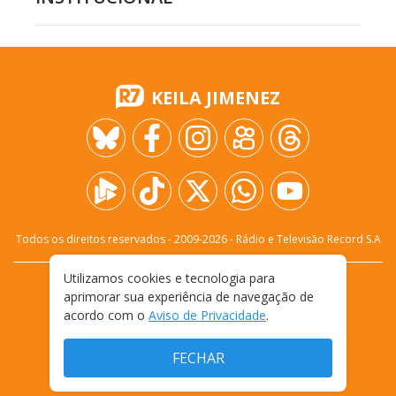
KEILA JIMENEZ
Todos os direitos reservados - 2009-
2026
- Rádio e Televisão Record S.A
Utilizamos cookies e tecnologia para
CARREIRA
FALE CONOSCO
PRIVACIDADE
aprimorar sua experiência de navegação de
TERMOS E CONDIÇÕES DE USO
acordo com o
Aviso de Privacidade
.
FECHAR