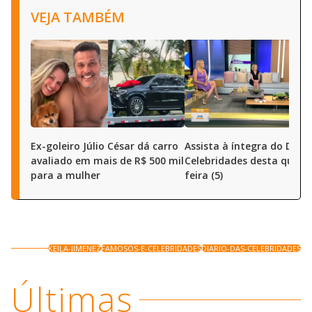
VEJA TAMBÉM
Ex-goleiro Júlio César dá carro
Assista à íntegra do Diári
avaliado em mais de R$ 500 mil
Celebridades desta quart
para a mulher
feira (5)
KEILA-JIMENEZ
FAMOSOS-E-CELEBRIDADES
DIARIO-DAS-CELEBRIDADES
Últimas