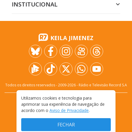
INSTITUCIONAL
KEILA JIMENEZ
Todos os direitos reservados - 2009-
2026
- Rádio e Televisão Record S.A
Utilizamos cookies e tecnologia para
CARREIRA
FALE CONOSCO
PRIVACIDADE
aprimorar sua experiência de navegação de
TERMOS E CONDIÇÕES DE USO
acordo com o
Aviso de Privacidade
.
FECHAR