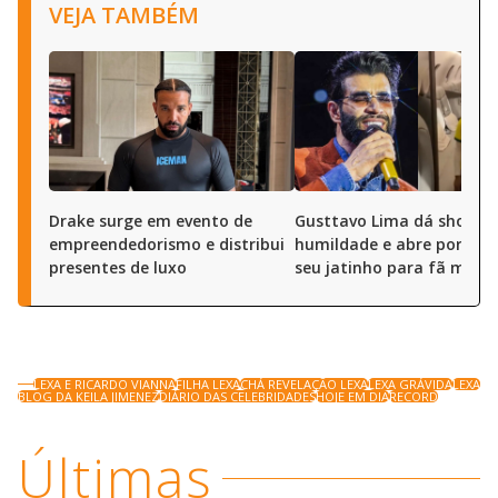
VEJA TAMBÉM
Drake surge em evento de
Gusttavo Lima dá show d
empreendedorismo e distribui
humildade e abre portas 
presentes de luxo
seu jatinho para fã mirim
LEXA E RICARDO VIANNA
FILHA LEXA
CHÁ REVELAÇÃO LEXA
LEXA GRÁVIDA
LEXA
BLOG DA KEILA JIMENEZ
DIÁRIO DAS CELEBRIDADES
HOJE EM DIA
RECORD
Últimas