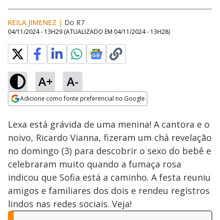
KEILA JIMENEZ
|
Do R7
04/11/2024 - 13H29
(ATUALIZADO EM
04/11/2024 - 13H28
)
A+
A-
Loaded
:
100.00%
Adicione como fonte preferencial no Google
Ativar
Som
Opens in new window
Lexa está grávida de uma menina! A cantora e o
noivo, Ricardo Vianna, fizeram um chá revelação
no domingo (3) para descobrir o sexo do bebê e
celebraram muito quando a fumaça rosa
indicou que Sofia está a caminho. A festa reuniu
amigos e familiares dos dois e rendeu registros
lindos nas redes sociais. Veja!