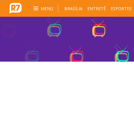
MENU
BRASÍLIA
ENTRETÊ
ESPORTES