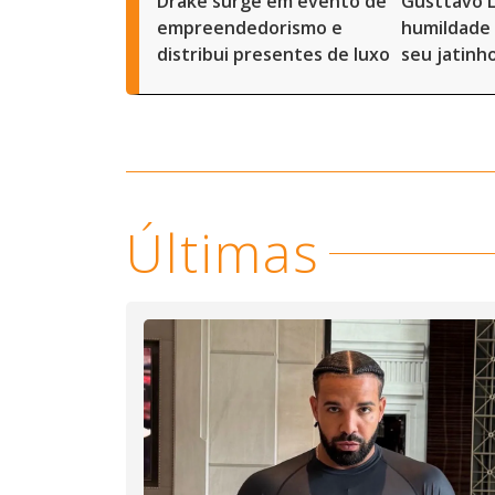
Drake surge em evento de
Gusttavo 
empreendedorismo e
humildade 
distribui presentes de luxo
seu jatinh
Últimas