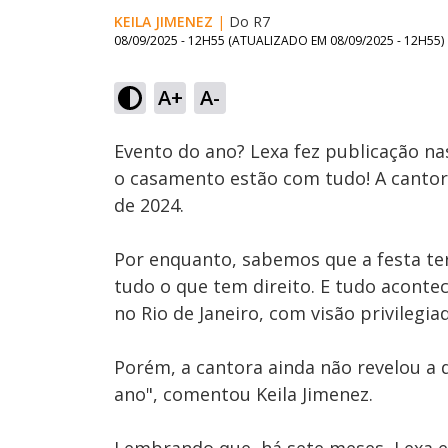
KEILA JIMENEZ
|
Do R7
08/09/2025 - 12H55
(ATUALIZADO EM
08/09/2025 - 12H55
)
A+
A-
Ativar
Som
Evento do ano? Lexa fez publicação na
o casamento estão com tudo! A cantora
de 2024.
Por enquanto, sabemos que a festa terá
tudo o que tem direito. E tudo aconte
no Rio de Janeiro, com visão privilegia
Porém, a cantora ainda não revelou a 
ano", comentou Keila Jimenez.