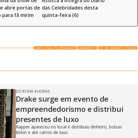
Lima dá show de
Assista à íntegra do Diário
e abre portas de
das Celebridades desta
o para fã mirim
quinta-feira (6)
DIARIO-DAS-CELEBRIDADES
CASAMENTO
RIO DE JANEIRO (CIDADE)
DO R7
/
HÁ 4 HORAS
Drake surge em evento de
empreendedorismo e distribui
presentes de luxo
Rapper apareceu no local e distribuiu dinheiro, bolsas
Birkin e até carros de luxo