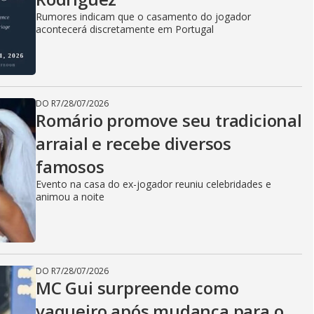
Rumores indicam que o casamento do jogador
acontecerá discretamente em Portugal
DO R7
/
28/07/2026
Romário promove seu tradicional
arraial e recebe diversos
famosos
Evento na casa do ex-jogador reuniu celebridades e
animou a noite
DO R7
/
28/07/2026
MC Gui surpreende como
vaqueiro após mudança para o