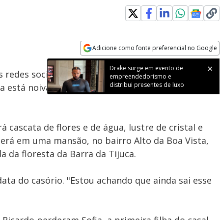
Loaded
:
100.00%
Adicione como fonte preferencial no Google
Subtitles
Velocidade
Opens in new window
Drake surge em evento de
s redes sociais e mostrou que os preparativos para
empreendedorismo e
distribui presentes de luxo
 está noiva do ator Ricardo Vianna desde fevereiro
 cascata de flores e de água, lustre de cristal e
cerá em uma mansão, no bairro Alto da Boa Vista,
da da floresta da Barra da Tijuca.
data do casório. "Estou achando que ainda sai esse