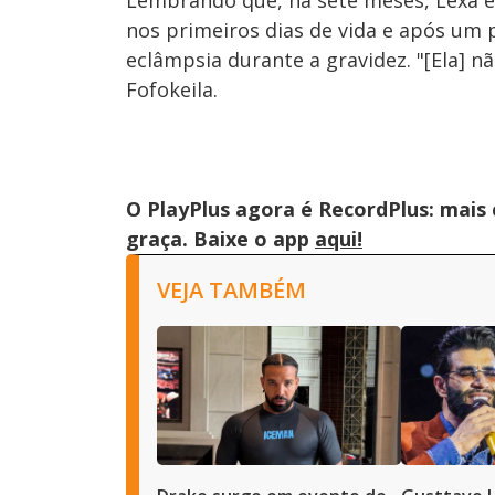
Lembrando que, há sete meses, Lexa e R
nos primeiros dias de vida e após um 
eclâmpsia durante a gravidez. "[Ela] n
Fofokeila.
O PlayPlus agora é RecordPlus: mais
graça. Baixe o app
aqui!
VEJA TAMBÉM