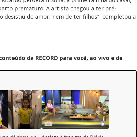
icardo perderam Sofia, a primeira filha do casal,
parto prematuro. A artista chegou a ter pré-
ão desistiu do amor, nem de ter filhos", completou a
 conteúdo da RECORD para você, ao vivo e de