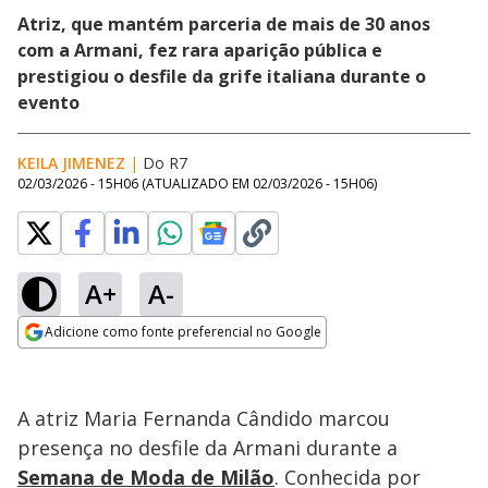
Atriz, que mantém parceria de mais de 30 anos
com a Armani, fez rara aparição pública e
prestigiou o desfile da grife italiana durante o
evento
KEILA JIMENEZ
|
Do R7
02/03/2026 - 15H06
(ATUALIZADO EM
02/03/2026 - 15H06
)
A+
A-
Loaded
:
90.81%
Adicione como fonte preferencial no Google
Subtitles
Ativar
Som
Opens in new window
A atriz Maria Fernanda Cândido marcou
presença no desfile da Armani durante a
Semana de Moda de Milão
. Conhecida por