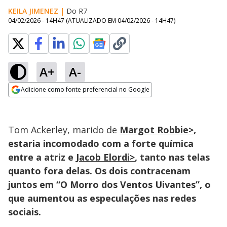
KEILA JIMENEZ
|
Do R7
04/02/2026 - 14H47
(ATUALIZADO EM
04/02/2026 - 14H47
)
A+
A-
Loaded
:
100.00%
Adicione como fonte preferencial no Google
Ativar
Som
Opens in new window
Tom Ackerley, marido de
Margot Robbie>
,
estaria incomodado com a forte química
entre a atriz e
Jacob Elordi>
, tanto nas telas
quanto fora delas. Os dois contracenam
juntos em “O Morro dos Ventos Uivantes”, o
que aumentou as especulações nas redes
sociais.