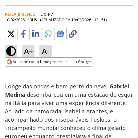
KEILA JIMENEZ
|
Do R7
10/02/2026 - 13H51
(ATUALIZADO EM
10/02/2026 - 13H51
)
A+
A-
Loaded
:
100.00%
Adicione como fonte preferencial no Google
Ativar
Som
Opens in new window
Longe das ondas e bem perto da neve,
Gabriel
Medina
desembarcou em uma estação de esqui
na Itália para viver uma experiência diferente.
Ao lado da namorada, Isabella Arantes, e
acompanhado dos inseparáveis huskies, o
tricampeão mundial conheceu o clima gelado
europeu enquanto prestigiava a final de