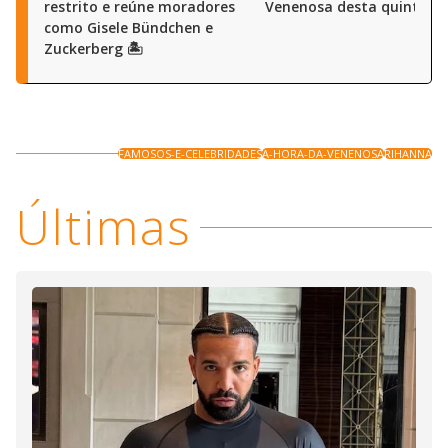
restrito e reúne moradores
Venenosa desta quinta (6
como Gisele Bündchen e
Zuckerberg 🏝️
FAMOSOS-E-CELEBRIDADES
A-HORA-DA-VENENOSA
RIHANNA
Últimas