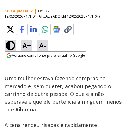
KEILA JIMENEZ
|
Do R7
12/02/2026 - 17H04
(ATUALIZADO EM
12/02/2026 - 17H04
)
A+
A-
Loaded
:
85.94%
Adicione como fonte preferencial no Google
Ativar
Som
Opens in new window
Uma mulher estava fazendo compras no
mercado e, sem querer, acabou pegando o
carrinho de outra pessoa. O que ela não
esperava é que ele pertencia a ninguém menos
que
Rihanna
.
A cena rendeu risadas e rapidamente