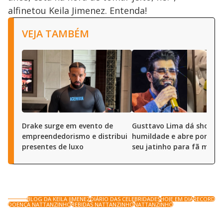
alfinetou Keila Jimenez. Entenda!
VEJA TAMBÉM
Drake surge em evento de
Gusttavo Lima dá show d
empreendedorismo e distribui
humildade e abre portas 
presentes de luxo
seu jatinho para fã mirim
BLOG DA KEILA JIMENEZ
DIÁRIO DAS CELEBRIDADES
HOJE EM DIA
RECORD
DOENÇA NATTANZINHO
BEBIDAS NATTANZINHO
NATTANZINHO