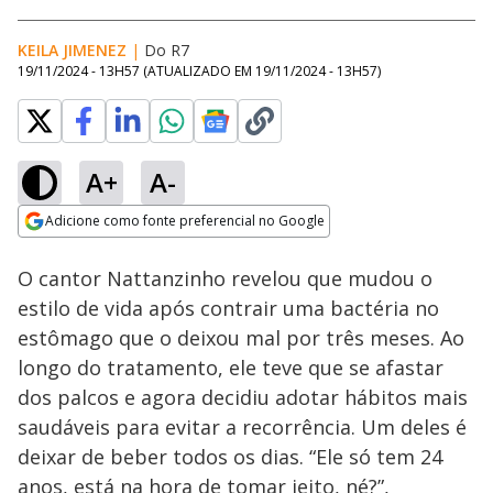
KEILA JIMENEZ
|
Do R7
19/11/2024 - 13H57
(ATUALIZADO EM
19/11/2024 - 13H57
)
A+
A-
Loaded
:
89.35%
Adicione como fonte preferencial no Google
Ativar
Som
Opens in new window
O cantor Nattanzinho revelou que mudou o
estilo de vida após contrair uma bactéria no
estômago que o deixou mal por três meses. Ao
longo do tratamento, ele teve que se afastar
dos palcos e agora decidiu adotar hábitos mais
saudáveis para evitar a recorrência. Um deles é
deixar de beber todos os dias. “Ele só tem 24
anos, está na hora de tomar jeito, né?”,