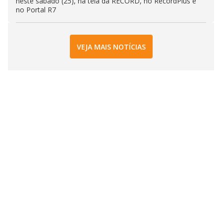
neste sábado (25), na tela da RECORD, no RecordPlus e
no Portal R7
VEJA MAIS NOTÍCIAS