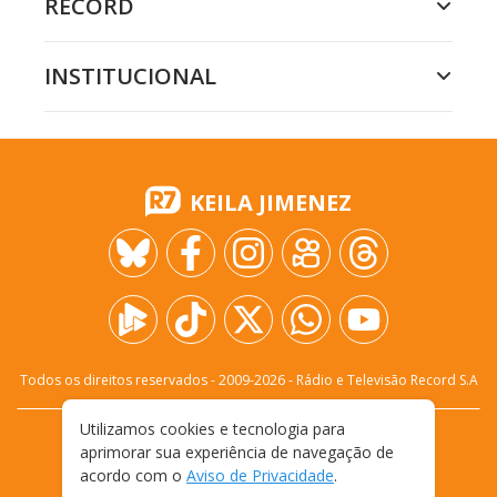
RECORD
INSTITUCIONAL
KEILA JIMENEZ
Todos os direitos reservados - 2009-
2026
- Rádio e Televisão Record S.A
Utilizamos cookies e tecnologia para
CARREIRA
FALE CONOSCO
PRIVACIDADE
aprimorar sua experiência de navegação de
TERMOS E CONDIÇÕES DE USO
acordo com o
Aviso de Privacidade
.