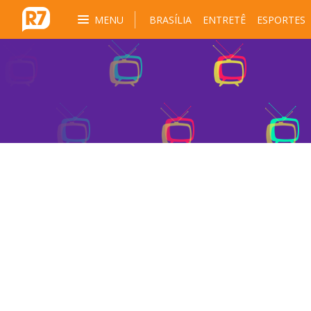
MENU
BRASÍLIA
ENTRETÊ
ESPORTES