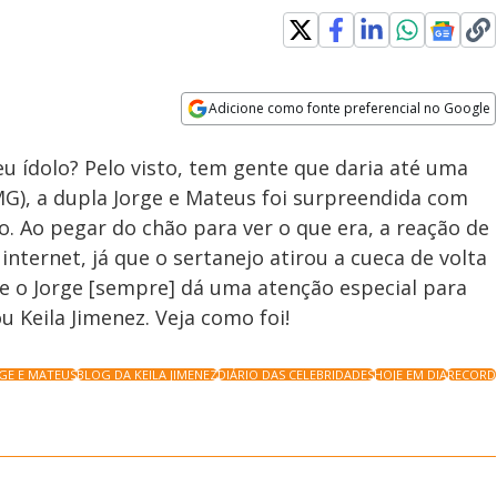
Loaded
:
100.00%
Adicione como fonte preferencial no Google
Velocidade
Opens in new window
eu ídolo? Pelo visto, tem gente que daria até uma
G), a dupla Jorge e Mateus foi surpreendida com
. Ao pegar do chão para ver o que era, a reação de
nternet, já que o sertanejo atirou a cueca de volta
 e o Jorge [sempre] dá uma atenção especial para
ou Keila Jimenez. Veja como foi!
GE E MATEUS
BLOG DA KEILA JIMENEZ
DIÁRIO DAS CELEBRIDADES
HOJE EM DIA
RECORD