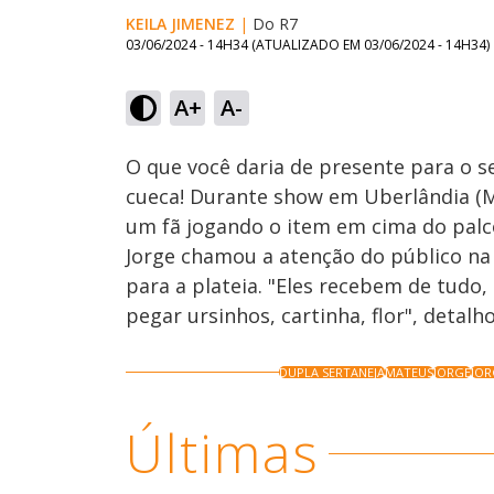
KEILA JIMENEZ
|
Do R7
03/06/2024 - 14H34
(ATUALIZADO EM
03/06/2024 - 14H34
)
A+
A-
Ativar
Som
O que você daria de presente para o s
cueca! Durante show em Uberlândia (M
um fã jogando o item em cima do palco
Jorge chamou a atenção do público na i
para a plateia. "Eles recebem de tudo,
pegar ursinhos, cartinha, flor", detalh
DUPLA SERTANEJA
MATEUS
JORGE
JOR
Últimas