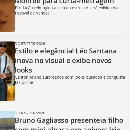
Monroe para curta-metragem
Produção reimagina a vida da estrela e será exibida no
Festival de Veneza
DO R7
/
27/07/2026
Estilo e elegância! Léo Santana
inova no visual e exibe novos
looks
Cantor baiano surpreende com looks ousados e conquista
fãs online
DO R7
/
26/07/2026
Bruno Gagliasso presenteia filho
com mini alpaca em aniversário