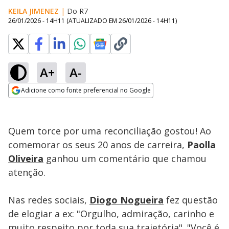
KEILA JIMENEZ
|
Do R7
26/01/2026 - 14H11
(ATUALIZADO EM
26/01/2026 - 14H11
)
A+
A-
Loaded
:
100.00%
Adicione como fonte preferencial no Google
Ativar
Som
Opens in new window
Quem torce por uma reconciliação gostou! Ao
comemorar os seus 20 anos de carreira,
Paolla
Oliveira
ganhou um comentário que chamou
atenção.
Nas redes sociais,
Diogo Nogueira
fez questão
de elogiar a ex: "Orgulho, admiração, carinho e
muito respeito por toda sua trajetória". "Você é