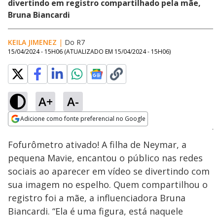
divertindo em registro compartilhado pela mãe,
Bruna Biancardi
KEILA JIMENEZ
|
Do R7
15/04/2024 - 15H06
(ATUALIZADO EM
15/04/2024 - 15H06
)
A+
A-
Loaded
:
100.00%
Adicione como fonte preferencial no Google
Ativar
Som
Opens in new window
Fofurômetro ativado! A filha de Neymar, a
pequena Mavie, encantou o público nas redes
sociais ao aparecer em vídeo se divertindo com
sua imagem no espelho. Quem compartilhou o
registro foi a mãe, a influenciadora Bruna
Biancardi. “Ela é uma figura, está naquele