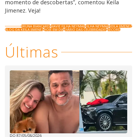
momento de descobertas”, comentou Keila
Jimenez. Veja!
BRUNA BIANCARDI
MAVIE FILHA NEYMAR
FILHA NEYMAR
KEILA JIMENEZ
BLOG DA KEILA JIMENEZ
HOJE EM DIA
DIÁRIO DAS CELEBRIDADES
RECORD
Últimas
DO R7
/
05/08/2026