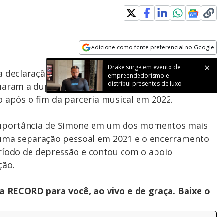
Loaded
:
100.00%
Adicione como fonte preferencial no Google
Subtitles
Velocidade
Opens in new window
Drake surge em evento de
a declaração especial para Simone Mendes, que
empreendedorismo e
distribui presentes de luxo
maram a dupla Simone & Simaria por quase 30 anos,
pós o fim da parceria musical em 2022.
mportância de Simone em um dos momentos mais
r uma separação pessoal em 2021 e o encerramento
ríodo de depressão e contou com o apoio
ção.
 RECORD para você, ao vivo e de graça. Baixe o