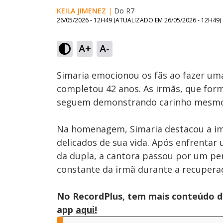
KEILA JIMENEZ
|
Do R7
26/05/2026 - 12H49
(ATUALIZADO EM
26/05/2026 - 12H49
)
A+
A-
Ativar
Som
Simaria emocionou os fãs ao fazer um
completou 42 anos. As irmãs, que for
seguem demonstrando carinho mesmo a
Na homenagem, Simaria destacou a i
delicados de sua vida. Após enfrenta
da dupla, a cantora passou por um pe
constante da irmã durante a recupera
No RecordPlus, tem mais conteúdo da
app
aqui!