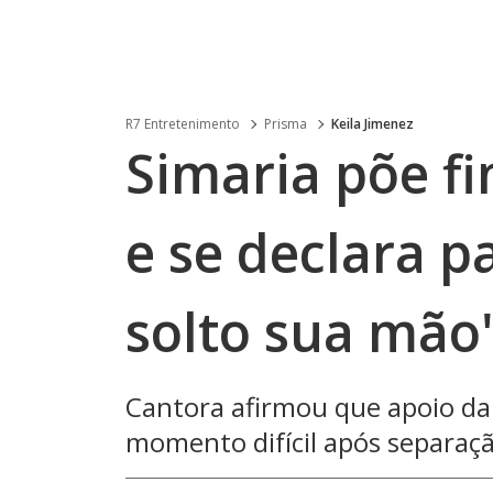
R7 Entretenimento
Prisma
Keila Jimenez
Simaria põe fi
e se declara p
solto sua mão
Cantora afirmou que apoio da 
momento difícil após separaç