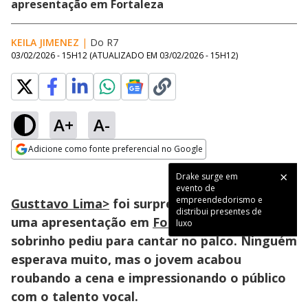
apresentação em Fortaleza
KEILA JIMENEZ
|
Do R7
03/02/2026 - 15H12
(ATUALIZADO EM
03/02/2026 - 15H12
)
A+
A-
Loaded
:
100.00%
Adicione como fonte preferencial no Google
Ativar
Som
Opens in new window
Drake surge em
evento de
empreendedorismo e
Gusttavo Lima>
foi surpreendido durante
distribui presentes de
uma apresentação em
Fortaleza>
quando o
luxo
sobrinho pediu para cantar no palco. Ninguém
esperava muito, mas o jovem acabou
roubando a cena e impressionando o público
com o talento vocal.