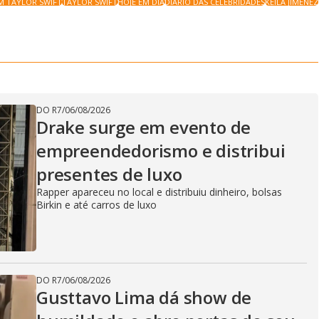
M TAYLOR SWIFT
TAYLOR SWIFT
HOJE EM DIA
DIÁRIO DAS CELEBRIDADES
KEILA JIMENEZ
DO R7
/
06/08/2026
Drake surge em evento de
empreendedorismo e distribui
presentes de luxo
Rapper apareceu no local e distribuiu dinheiro, bolsas
Birkin e até carros de luxo
DO R7
/
06/08/2026
Gusttavo Lima dá show de