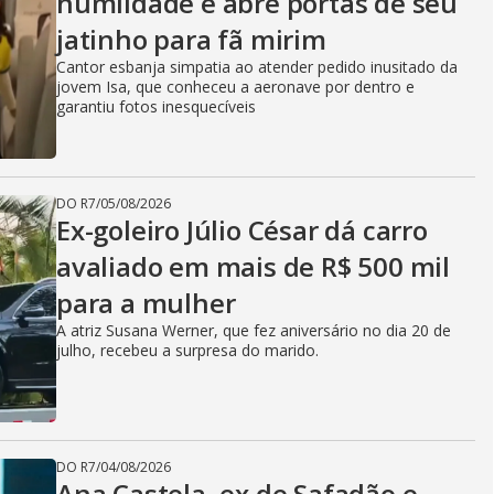
humildade e abre portas de seu
jatinho para fã mirim
Cantor esbanja simpatia ao atender pedido inusitado da
jovem Isa, que conheceu a aeronave por dentro e
garantiu fotos inesquecíveis
DO R7
/
05/08/2026
Ex-goleiro Júlio César dá carro
avaliado em mais de R$ 500 mil
para a mulher
A atriz Susana Werner, que fez aniversário no dia 20 de
julho, recebeu a surpresa do marido.
DO R7
/
04/08/2026
Ana Castela, ex de Safadão e