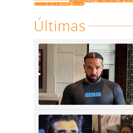
KIM KARDASHIAN
EX TAYLOR SWIFT
ÁLBU
BLOG DA KEILA JIMENEZ
RECORD
Últimas