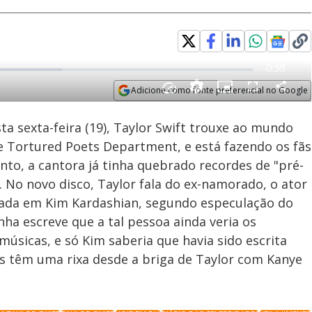
Adicione como fonte preferencial no Google
Velocidade
Opens in new window
a sexta-feira (19), Taylor Swift trouxe ao mundo
e Tortured Poets Department, e está fazendo os fãs
nto, a cantora já tinha quebrado recordes de "pré-
No novo disco, Taylor fala do ex-namorado, o ator
etada em Kim Kardashian, segundo especulação do
nha escreve que a tal pessoa ainda veria os
úsicas, e só Kim saberia que havia sido escrita
 têm uma rixa desde a briga de Taylor com Kanye