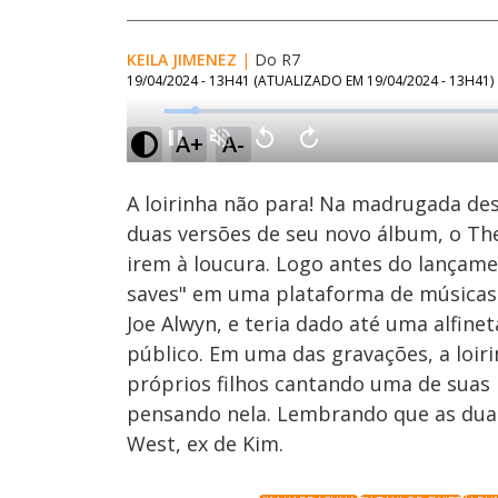
KEILA JIMENEZ
|
Do R7
19/04/2024 - 13H41
(ATUALIZADO EM
19/04/2024 - 13H41
)
Loaded
:
58.63%
A+
A-
Ativar
Som
A loirinha não para! Na madrugada dest
duas versões de seu novo álbum, o Th
irem à loucura. Logo antes do lançame
saves" em uma plataforma de músicas. 
Joe Alwyn, e teria dado até uma alfin
público. Em uma das gravações, a loiri
próprios filhos cantando uma de suas m
pensando nela. Lembrando que as duas
West, ex de Kim.