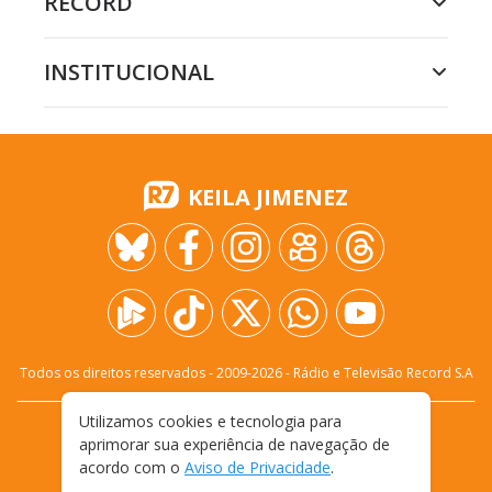
RECORD
INSTITUCIONAL
KEILA JIMENEZ
Todos os direitos reservados - 2009-
2026
- Rádio e Televisão Record S.A
Utilizamos cookies e tecnologia para
CARREIRA
FALE CONOSCO
PRIVACIDADE
aprimorar sua experiência de navegação de
TERMOS E CONDIÇÕES DE USO
acordo com o
Aviso de Privacidade
.