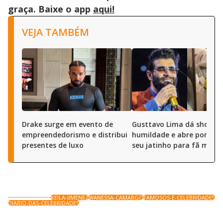
graça. Baixe o app
aqui!
VEJA TAMBÉM
Drake surge em evento de
Gusttavo Lima dá show d
empreendedorismo e distribui
humildade e abre portas 
presentes de luxo
seu jatinho para fã mirim
KEILA-JIMENEZ
WANESSA-CAMARGO
FAMOSOS-E-CELEBRIDADES
DIARIO-DAS-CELEBRIDADES