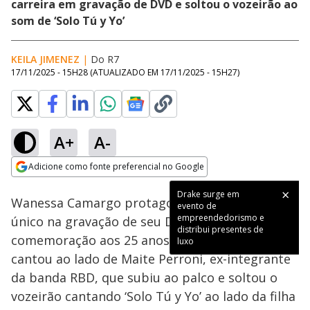
carreira em gravação de DVD e soltou o vozeirão ao
som de ‘Solo Tú y Yo’
KEILA JIMENEZ
|
Do R7
17/11/2025 - 15H28
(ATUALIZADO EM
17/11/2025 - 15H27
)
A+
A-
Loaded
:
100.00%
Adicione como fonte preferencial no Google
Subtitles
Ativar
Som
Opens in new window
Drake surge em
Wanessa Camargo protagonizou um momento
evento de
empreendedorismo e
único na gravação de seu DVD, em
distribui presentes de
comemoração aos 25 anos de carreira. A artista
luxo
cantou ao lado de Maite Perroni, ex-integrante
da banda RBD, que subiu ao palco e soltou o
vozeirão cantando ‘Solo Tú y Yo’ ao lado da filha