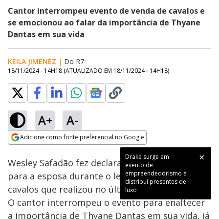
Cantor interrompeu evento de venda de cavalos e
se emocionou ao falar da importância de Thyane
Dantas em sua vida
KEILA JIMENEZ
|
Do R7
18/11/2024 - 14H18
(ATUALIZADO EM
18/11/2024 - 14H18
)
A+
A-
Loaded
:
100.00%
Adicione como fonte preferencial no Google
Ativar
Som
Opens in new window
Drake surge em
Wesley Safadão fez declaração emocionante
evento de
empreendedorismo e
para a esposa durante o leilão milionário de
distribui presentes de
cavalos que realizou no último final de semana.
luxo
O cantor interrompeu o evento para enaltecer
a importância de Thyane Dantas em sua vida, já