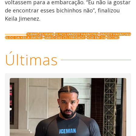
voltassem para a embarcação. “Eu não ia gostar
de encontrar esses bichinhos não”, finalizou
Keila Jimenez.
TUBARÕES MIAMI
FILHOS XANDDY HARMONIA
XANDDY HARMONIA
BLOG DA KEILA JIMENEZ
DIÁRIO DAS CELEBRIDADES
HOJE EM DIA
RECORD
Últimas