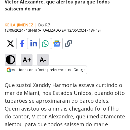
Victor Alexandre, que alertou para que todos
saíssem do mar
KEILA JIMENEZ
|
Do R7
12/06/2024 - 13H48
(ATUALIZADO EM
12/06/2024 - 13H48
)
A+
A-
Loaded
:
100.00%
Adicione como fonte preferencial no Google
Ativar
Som
Opens in new window
Que susto! Xanddy Harmonia estava curtindo o
mar de Miami, nos Estados Unidos, quando oito
tubarões se aproximaram do barco deles.
Quem avistou os animais chegando foi o filho
do cantor, Victor Alexandre, que imediatamente
alertou para que todos saíssem do mar e